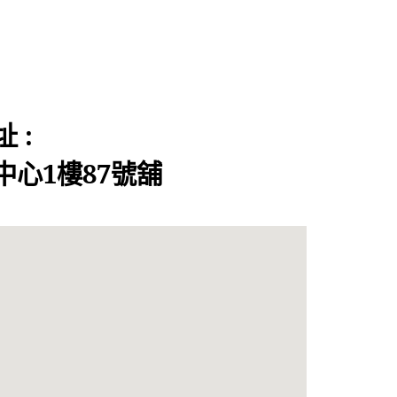
 :
心1樓87號舖