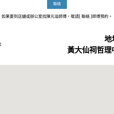
聯絡
如果要到店舖或辦公室找陳元溢師傅，敬請[ 聯絡 ]師傅預約。
地址
黃大仙祠哲理中